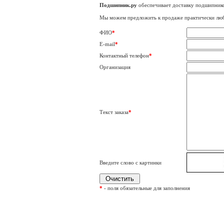
Подшипник.ру
обеспечивает доставку подшипнико
Мы можем предложить к продаже практически лю
ФИО
*
E-mail
*
Контактный телефон
*
Организация
Текст заказа
*
Введите слово с картинки
*
- поля обязательные для заполнения