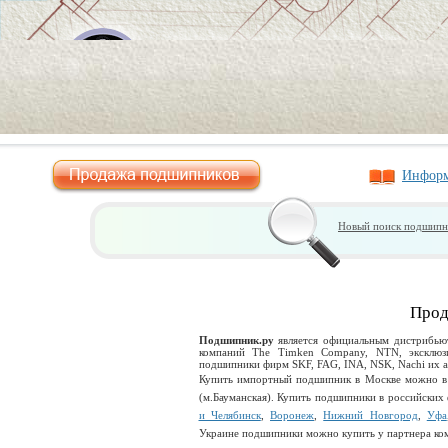
Информ
Новый поиск подшипн
Прод
Подшипник.ру
является официальным дистрибью
компаний The Timken Company, NTN, эксклю
подшипники фирм SKF, FAG, INA, NSK, Nachi их 
Купить импортный подшипник в Москве можно 
(м.Бауманская). Купить подшипники в российских
и Челябинск
,
Воронеж
,
Нижний Новгород
,
Уфа
Украине подшипники можно купить у партнера к