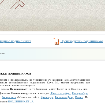
Производители подшипников
ация о подшипниках
иков
ажа подшипников
тором и представителем на территории РФ компании SNR дистрибьютором
зивным дистрибьютором подшипников Koyo. Мы можем предложить вам
аналоги по минимальным ценам.
в офисах
Подшипник.ру
на ул.Угличская (м.Алтуфьево) и на Налесном пер.
 филиалах
Подшипник.ру
можно в городах:
Санкт-Петербург
,
Екатеринбург
,
Воскресенск
(Московская обл.),
Краснодар
,
Ростов-на-Дону
,
Казань
. На
омпании
ПОДШИПНИК.IN.UA.