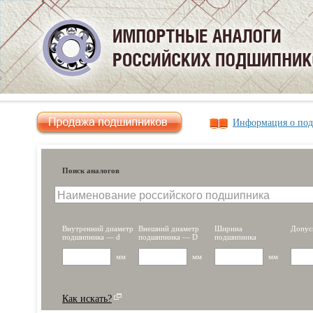
Информация о по
Поиск аналогов
Внутренний диаметр
Внешний диаметр
Ширина
Допус
подшипника — d
подшипника — D
подшипника
мм
мм
мм
Как искать?